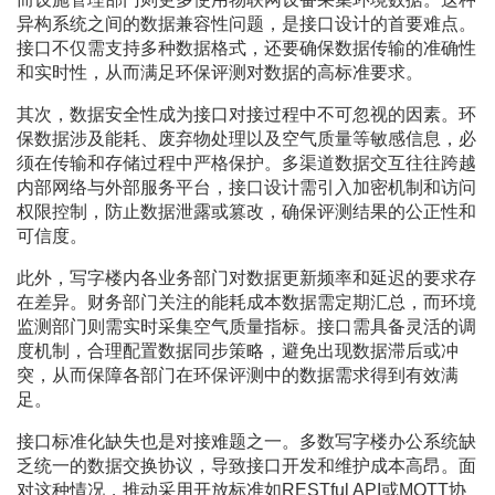
异构系统之间的数据兼容性问题，是接口设计的首要难点。
接口不仅需支持多种数据格式，还要确保数据传输的准确性
和实时性，从而满足环保评测对数据的高标准要求。
其次，数据安全性成为接口对接过程中不可忽视的因素。环
保数据涉及能耗、废弃物处理以及空气质量等敏感信息，必
须在传输和存储过程中严格保护。多渠道数据交互往往跨越
内部网络与外部服务平台，接口设计需引入加密机制和访问
权限控制，防止数据泄露或篡改，确保评测结果的公正性和
可信度。
此外，写字楼内各业务部门对数据更新频率和延迟的要求存
在差异。财务部门关注的能耗成本数据需定期汇总，而环境
监测部门则需实时采集空气质量指标。接口需具备灵活的调
度机制，合理配置数据同步策略，避免出现数据滞后或冲
突，从而保障各部门在环保评测中的数据需求得到有效满
足。
接口标准化缺失也是对接难题之一。多数写字楼办公系统缺
乏统一的数据交换协议，导致接口开发和维护成本高昂。面
对这种情况，推动采用开放标准如RESTful API或MQTT协